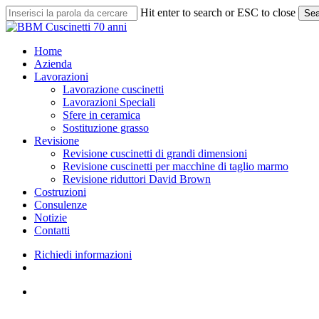
Skip
Hit enter to search or ESC to close
Sea
to
Close
main
Search
content
search
Menu
Home
Azienda
Lavorazioni
Lavorazione cuscinetti
Lavorazioni Speciali
Sfere in ceramica
Sostituzione grasso
Revisione
Revisione cuscinetti di grandi dimensioni
Revisione cuscinetti per macchine di taglio marmo
Revisione riduttori David Brown
Costruzioni
Consulenze
Notizie
Contatti
Richiedi informazioni
search
linkedin
whatsapp
phone
email